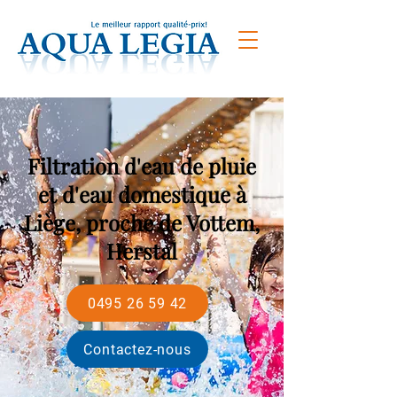
Filtration d'eau de pluie
et d'eau domestique à
Liège, proche de Vottem,
Herstal
0495 26 59 42
Contactez-nous